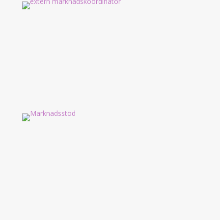
Marknadskoordinator
Som extern koordinator kan jag se
till att marknadsföringen blir gjord.
Ett stukturerat, personligt och
hållbart arbetssätt.
Marknadsstöd light
Ett löpande paket som passar dig
som vill vill ha ett tryggt och flexibelt
marknadsstöd. Fokus ligger på att
hålla marknadsarbetet levande och
uppdaterat.