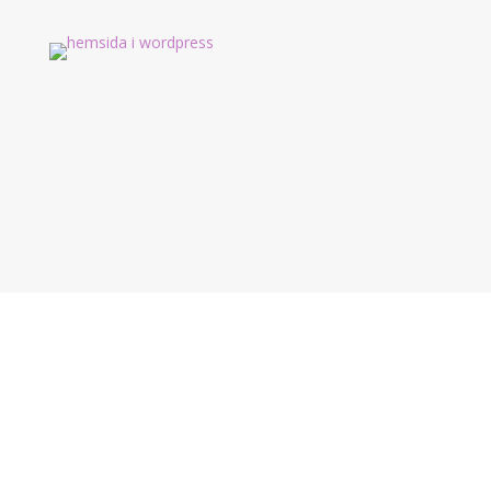
Hemsida i WordPress
Behöver du en ny hemsida i
wordpress? Jag bygger enklare
hemsidor i wordpress framförallt till
mindre lokala företag.