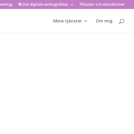
verktyg
🛠️ Den digitala verktygslådan
💡Guider och instruktioner
Mina tjänster
Om mig